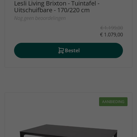
Lesli Living Brixton - Tuintafel -
Uitschuifbare - 170/220 cm
Nog geen beoordelingen
€ 1.199,00
€ 1.079,00
Bestel
Gratis
bezorging
Geen bezorgkosten
boven de €150,-
AANBIEDING