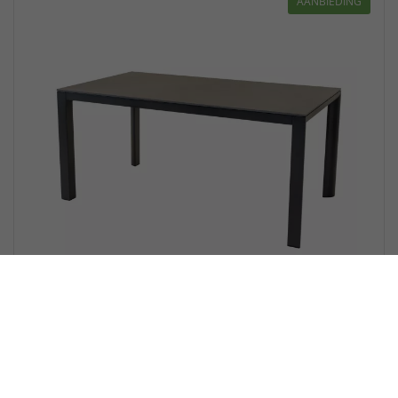
AANBIEDING
Lesli Living Geneva - Tuintafel - 160x90
cm
Nog geen beoordelingen