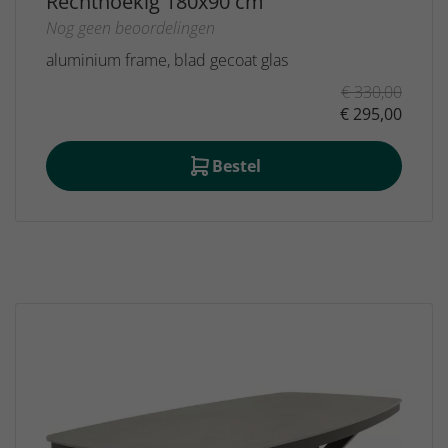
Rechthoekig 180x90 cm
Nog geen beoordelingen
aluminium frame, blad gecoat glas
€ 330,00
€ 295,00
Bestel
Gratis
bezorging
Geen bezorgkosten
boven de €150,-