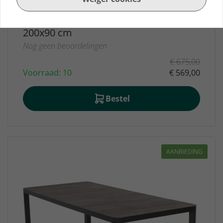
Lesli Living Carcassonne - Tuintafel -
200x90 cm
Nog geen beoordelingen
€ 675,00
Voorraad: 10
€ 569,00
Bestel
AANBIEDING