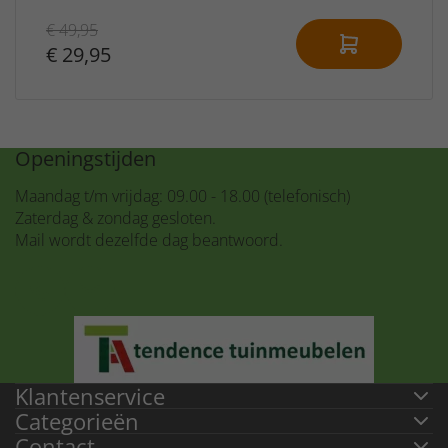
€ 49,95
€ 29,95
Openingstijden
Maandag t/m vrijdag: 09.00 - 18.00 (telefonisch)
Zaterdag & zondag gesloten.
Mail wordt dezelfde dag beantwoord.
Klantenservice
Categorieën
Contact