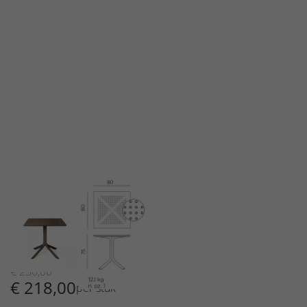
€
230,00
€
218,00
per stuk