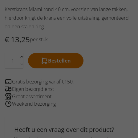
bistrot
Nardi
Kerstkrans Miami rond 40 cm, voorzien van lange takken,
Nardi
Alloro
hierdoor krijgt de krans een volle uitstraling. gemonteerd
Trill
Nardi
Nardi
Aria
op een stalen ring
Trill
100
€
13,25
bistrot
per stuk
Nardi
Nardi
Aria
Net
60
Nardi
Bestellen
Bit
Nardi
Palma
Gratis bezorging vanaf €150,-
Nardi
Eigen bezorgdienst
Erica
Groot assortiment
Nardi
Weekend bezorging
Darsena
Heeft u een vraag over dit product?