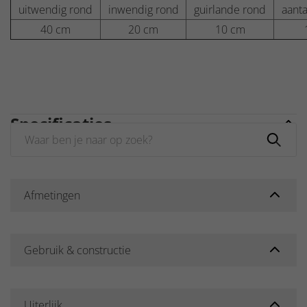
uitwendig rond
inwendig rond
guirlande rond
aanta
40 cm
20 cm
10 cm
Specificaties
Afmetingen
Gebruik & constructie
Uiterlijk