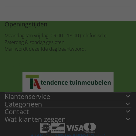
Openingstijden
Maandag t/m vrijdag: 09.00 - 18.00 (telefonisch)
Zaterdag & zondag gesloten.
Mail wordt dezelfde dag beantwoord.
Klantenservice
Categorieën
Contact
Wat klanten zeggen
ALGEMENE VOORWAARDEN
PRIVACYBELEID