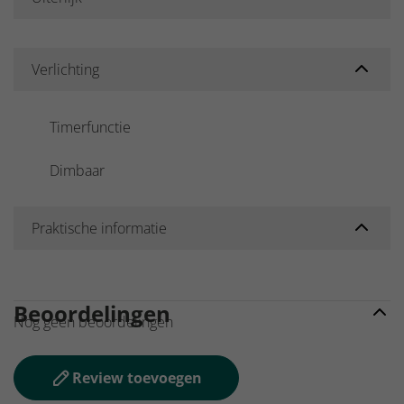
Verlichting
Timerfunctie
Dimbaar
Praktische informatie
Beoordelingen
Nog geen beoordelingen
Review toevoegen